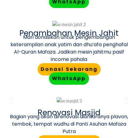
WhatsApp
Penambahan Mesin Jahit
Mari donasikan untuk pengembangan
keterampilan anak yatim dan dhu’afa penghafal
Al-Quran Mafaza. Jadikan mesin jahitmu pasif
income pahala
Donasi Sekarang
WhatsApp
Renovasi Masjid
Bagian yang akan direnovasi diantaranya plavon,
tembok, tempat wudhu di Panti Asuhan Mafaza
Putra